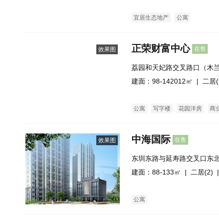
宜居生态地产
公寓
正荣财富中心
在售
效果图
荔园和天妃路交叉路口（木
建面：98-142012㎡ |
二居(
公寓
写字楼
花园洋房
商
中海国际
在售
效果图
东圳东路与延寿路交叉口东
建面：88-133㎡ |
二居(2)
|
公寓