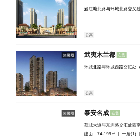
涵江塘北路与环城北路交叉
公寓
武夷木兰都
在售
效果图
环城北路与环城西路交汇处
公寓
泰安名成
在售
效果图
荔城大道与东圳路交汇处西
建面：74-199㎡ |
一居(1)
|