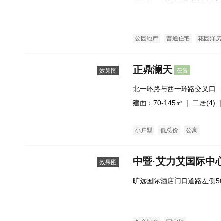
公园地产
普通住宅
花园洋
正鼎澜天
在售
效果图
北一环路与西一环路交叉口
建面：70-145㎡ |
二居(4)
|
小户型
低总价
公寓
中暨·艾力艾国际中
效果图
旷远国际酒店门口道路左侧5