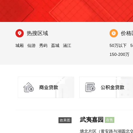
热搜区域
价格
城厢
仙游
秀屿
荔城
涵江
50万以下
5
150-200万
武夷嘉园
在售
效果图
塘北片区（黄安路与湖圆北