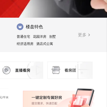
楼盘特色
更多
普通住宅
花园洋房
别墅
经济适用房
酒店式公寓
自住型商品房
安居型商品房
临街商铺
写字楼
公寓
商住楼
元/平米