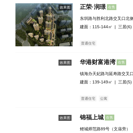
正荣·润璟
在售
效果图
东圳路与胜利北路交叉口北
建面：115-144㎡ |
三居(6)
普通住宅
华港财富港湾
在售
效果图
镇海办天妃路与延寿路交叉
建面：139-149㎡ |
三居(5)
普通住宅
公寓
锦福上城
在售
效果图
鲤城师范路89号（文庙旁）