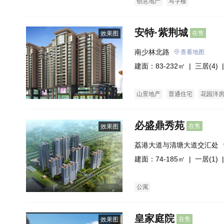
创意地产
写字楼
安特·紫荆城
在售
效果图
南少林北路
查看地图
建面：83-232㎡ |
三居(4)
|
山景地产
普通住宅
花园洋
必盛鼎秀苑
在售
效果图
荔港大道与清塘大道交汇处
建面：74-185㎡ |
一居(1)
|
公寓
皇家庭院
在售
效果图