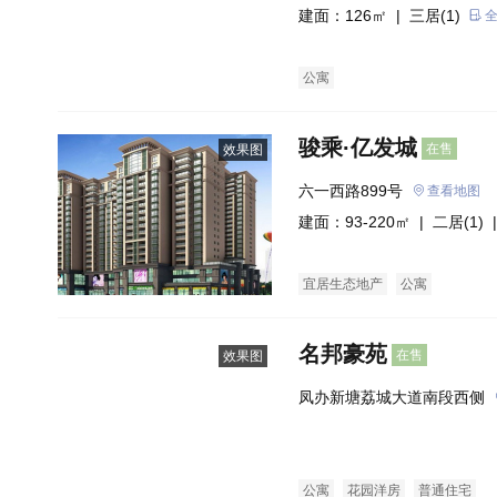
建面：126㎡ |
三居(1)
公寓
骏乘·亿发城
在售
效果图
六一西路899号
查看地图
建面：93-220㎡ |
二居(1)
|
宜居生态地产
公寓
名邦豪苑
在售
效果图
凤办新塘荔城大道南段西侧
公寓
花园洋房
普通住宅