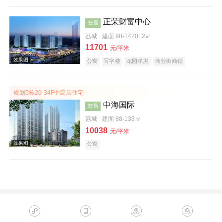
正荣财富中心
在售
效果图
荔城
建面 98-142012㎡
11701
元/平米
公寓
写字楼
花园洋房
商业街商铺
规划5栋20-34F中高层住宅
中海国际
在售
荔城
建面 88-133㎡
10038
元/平米
效果图
公寓
效果图