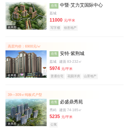
中暨·艾力艾国际中心
在售
荔城
效果图
11000
元/平米
写字楼
创意地产
高层均价：6900元/㎡
安特·紫荆城
在售
荔城
建面 83-232㎡
效果图
5974
元/平米
普通住宅
花园洋房
山景地产
39—309㎡纯板式户型
必盛鼎秀苑
在售
秀屿
建面 74-185㎡
效果图
5235
元/平米
公寓