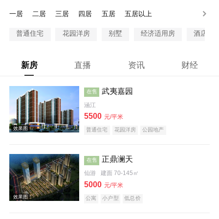
200万以上
一居
二居
三居
四居
五居
五居以上
普通住宅
花园洋房
别墅
经济适用房
酒店式
新房
直播
资讯
财经
武夷嘉园
在售
涵江
5500
元/平米
普通住宅
花园洋房
公园地产
正鼎澜天
在售
仙游
建面 70-145㎡
5000
元/平米
公寓
小户型
低总价