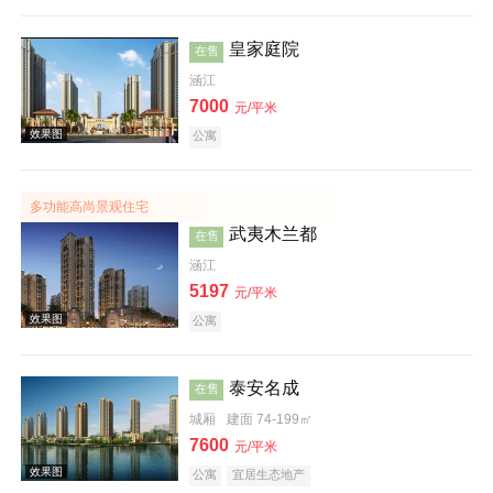
皇家庭院
在售
涵江
7000
元/平米
公寓
效果图
多功能高尚景观住宅
武夷木兰都
在售
涵江
5197
元/平米
公寓
效果图
泰安名成
在售
城厢
建面 74-199㎡
7600
元/平米
公寓
宜居生态地产