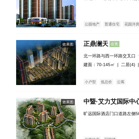
公园地产
普通住宅
花园洋
正鼎澜天
在售
效果图
北一环路与西一环路交叉口
建面：70-145㎡ |
二居(4)
|
小户型
低总价
公寓
中暨·艾力艾国际中
效果图
旷远国际酒店门口道路左侧5