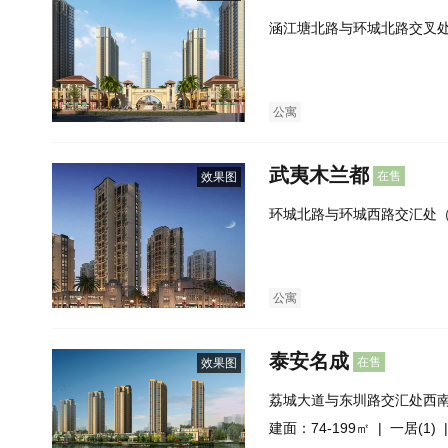
涵江塘北路与环城北路交叉
公寓
武夷木兰都
在售
效果图
环城北路与环城西路交汇处
公寓
泰安名成
在售
效果图
荔城大道与东圳路交汇处西
建面：74-199㎡ |
一居(1)
|