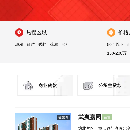
热搜区域
价格
城厢
仙游
秀屿
荔城
涵江
50万以下
5
150-200万
武夷嘉园
在售
效果图
塘北片区（黄安路与湖圆北