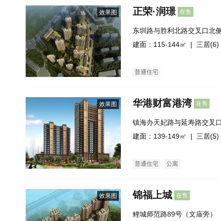
正荣·润璟
在售
效果图
东圳路与胜利北路交叉口北
建面：115-144㎡ |
三居(6)
普通住宅
华港财富港湾
在售
效果图
镇海办天妃路与延寿路交叉
建面：139-149㎡ |
三居(5)
普通住宅
公寓
锦福上城
在售
效果图
鲤城师范路89号（文庙旁）