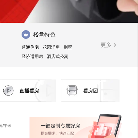
楼盘特色
更多
普通住宅
花园洋房
别墅
经济适用房
酒店式公寓
自住型商品房
安居型商品房
临街商铺
写字楼
公寓
商住楼
元/平米