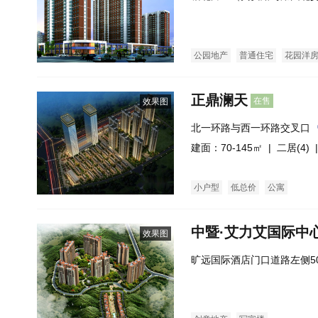
公园地产
普通住宅
花园洋
正鼎澜天
在售
效果图
北一环路与西一环路交叉口
建面：70-145㎡ |
二居(4)
|
小户型
低总价
公寓
中暨·艾力艾国际中
效果图
旷远国际酒店门口道路左侧5