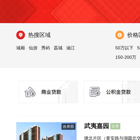
热搜区域
价格
城厢
仙游
秀屿
荔城
涵江
50万以下
5
150-200万
武夷嘉园
在售
效果图
塘北片区（黄安路与湖圆北