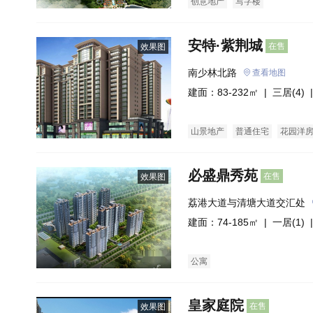
创意地产
写字楼
安特·紫荆城
在售
效果图
南少林北路
查看地图
建面：83-232㎡ |
三居(4)
|
山景地产
普通住宅
花园洋
必盛鼎秀苑
在售
效果图
荔港大道与清塘大道交汇处
建面：74-185㎡ |
一居(1)
|
公寓
皇家庭院
在售
效果图