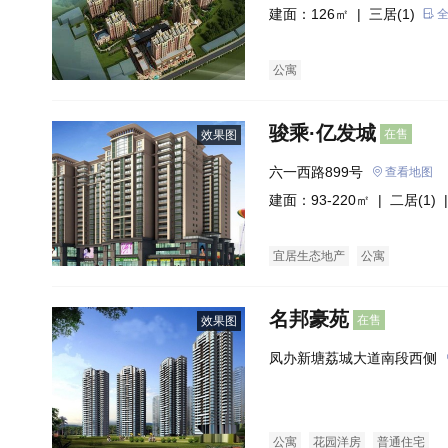
建面：126㎡ |
三居(1)
公寓
骏乘·亿发城
在售
效果图
六一西路899号
查看地图
建面：93-220㎡ |
二居(1)
|
宜居生态地产
公寓
名邦豪苑
在售
效果图
凤办新塘荔城大道南段西侧
公寓
花园洋房
普通住宅