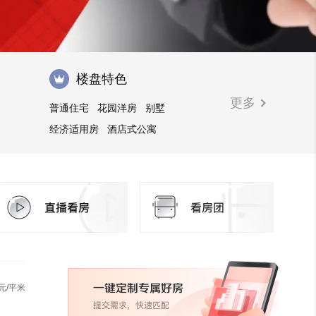
楼盘特色
更多
普通住宅
花园洋房
别墅
经济适用房
酒店式公寓
自住型商品房
安居型商品房
临街商铺
写字楼
公寓
商住楼
元/平米