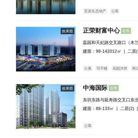
宜居生态地产
公寓
正荣财富中心
在售
效果图
荔园和天妃路交叉路口（木
建面：98-142012㎡ |
二居(
公寓
写字楼
花园洋房
商
中海国际
在售
效果图
东圳东路与延寿路交叉口东
建面：88-133㎡ |
二居(2)
|
公寓