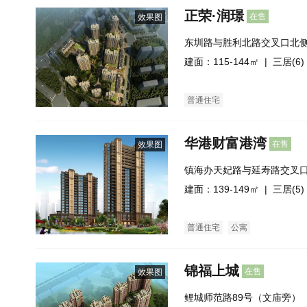
正荣·润璟
在售
效果图
东圳路与胜利北路交叉口北
建面：115-144㎡ |
三居(6)
普通住宅
华港财富港湾
在售
效果图
镇海办天妃路与延寿路交叉
建面：139-149㎡ |
三居(5)
普通住宅
公寓
锦福上城
在售
效果图
鲤城师范路89号（文庙旁）