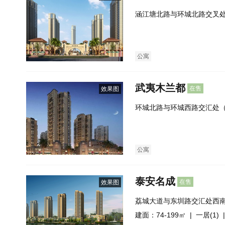
涵江塘北路与环城北路交叉
公寓
武夷木兰都
在售
效果图
环城北路与环城西路交汇处
公寓
泰安名成
在售
效果图
荔城大道与东圳路交汇处西
建面：74-199㎡ |
一居(1)
|