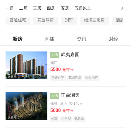
200万以上
一居
二居
三居
四居
五居
五居以上
普通住宅
花园洋房
别墅
经济适用房
酒店式
新房
直播
资讯
财经
武夷嘉园
在售
涵江
5500
元/平米
普通住宅
花园洋房
公园地产
正鼎澜天
在售
仙游
建面 70-145㎡
5000
元/平米
公寓
小户型
低总价