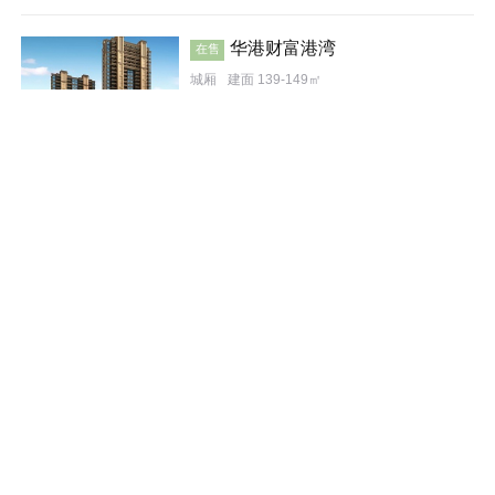
华港财富港湾
在售
城厢
建面 139-149㎡
8800
元/平米
普通住宅
公寓
效果图
锦福上城
在售
仙游
建面 126㎡
9000
元/平米
公寓
骏乘·亿发城
在售
涵江
建面 93-220㎡
效果图
6007
元/平米
公寓
宜居生态地产