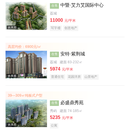
中暨·艾力艾国际中心
在售
荔城
效果图
11000
元/平米
写字楼
创意地产
高层均价：6900元/㎡
安特·紫荆城
在售
荔城
建面 83-232㎡
效果图
5974
元/平米
普通住宅
花园洋房
山景地产
39—309㎡纯板式户型
必盛鼎秀苑
在售
秀屿
建面 74-185㎡
效果图
5235
元/平米
公寓