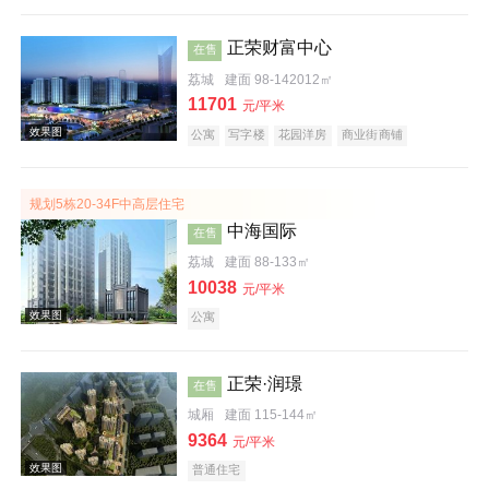
正荣财富中心
在售
效果图
荔城
建面 98-142012㎡
11701
元/平米
公寓
写字楼
花园洋房
商业街商铺
规划5栋20-34F中高层住宅
中海国际
在售
荔城
建面 88-133㎡
10038
元/平米
效果图
公寓
正荣·润璟
在售
城厢
建面 115-144㎡
9364
元/平米
普通住宅
效果图