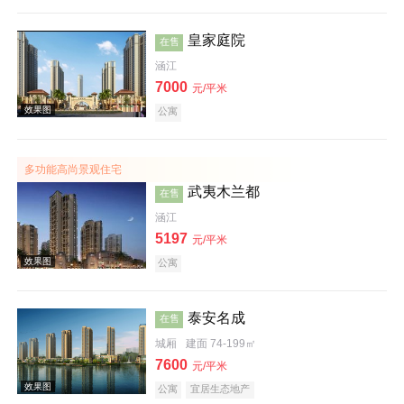
皇家庭院
在售
涵江
7000
元/平米
公寓
效果图
多功能高尚景观住宅
武夷木兰都
在售
涵江
5197
元/平米
公寓
效果图
泰安名成
在售
城厢
建面 74-199㎡
7600
元/平米
公寓
宜居生态地产