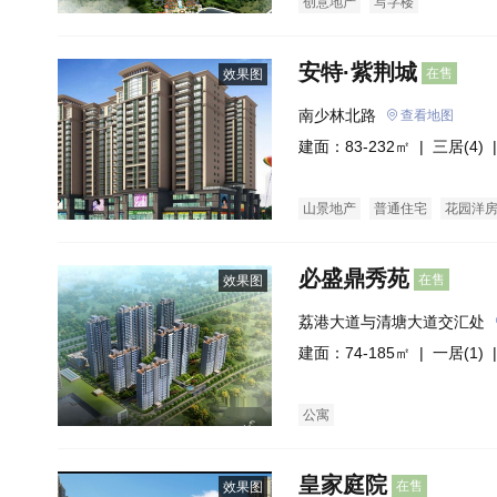
创意地产
写字楼
安特·紫荆城
在售
效果图
南少林北路
查看地图
建面：83-232㎡ |
三居(4)
|
山景地产
普通住宅
花园洋
必盛鼎秀苑
在售
效果图
荔港大道与清塘大道交汇处
建面：74-185㎡ |
一居(1)
|
公寓
皇家庭院
在售
效果图