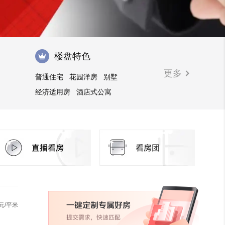
楼盘特色
更多
普通住宅
花园洋房
别墅
经济适用房
酒店式公寓
自住型商品房
安居型商品房
临街商铺
写字楼
公寓
商住楼
元/平米