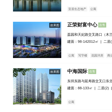
宜居生态地产
公寓
正荣财富中心
在售
效果图
荔园和天妃路交叉路口（木
建面：98-142012㎡ |
二居(
公寓
写字楼
花园洋房
商
中海国际
在售
效果图
东圳东路与延寿路交叉口东
建面：88-133㎡ |
二居(2)
|
公寓