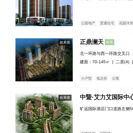
公园地产
普通住宅
花园洋
正鼎澜天
在售
效果图
北一环路与西一环路交叉口
建面：70-145㎡ |
二居(4)
|
小户型
低总价
公寓
中暨·艾力艾国际中
效果图
旷远国际酒店门口道路左侧5