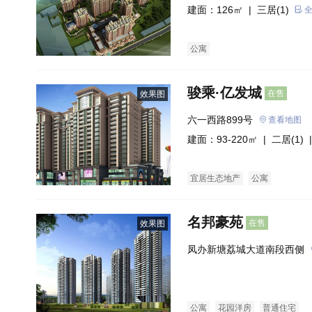
建面：126㎡ |
三居(1)
公寓
骏乘·亿发城
在售
效果图
六一西路899号
查看地图
建面：93-220㎡ |
二居(1)
|
宜居生态地产
公寓
名邦豪苑
在售
效果图
凤办新塘荔城大道南段西侧
公寓
花园洋房
普通住宅