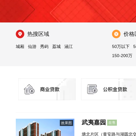
热搜区域
价格
城厢
仙游
秀屿
荔城
涵江
50万以下
5
150-200万
武夷嘉园
在售
效果图
塘北片区（黄安路与湖圆北