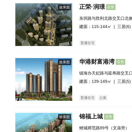
正荣·润璟
在售
效果图
东圳路与胜利北路交叉口北
建面：115-144㎡ |
三居(6)
普通住宅
华港财富港湾
在售
效果图
镇海办天妃路与延寿路交叉
建面：139-149㎡ |
三居(5)
普通住宅
公寓
锦福上城
在售
效果图
鲤城师范路89号（文庙旁）