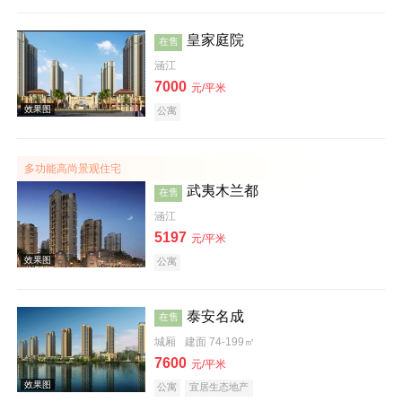
皇家庭院
在售
涵江
7000
元/平米
公寓
效果图
多功能高尚景观住宅
武夷木兰都
在售
涵江
5197
元/平米
公寓
效果图
泰安名成
在售
城厢
建面 74-199㎡
7600
元/平米
公寓
宜居生态地产