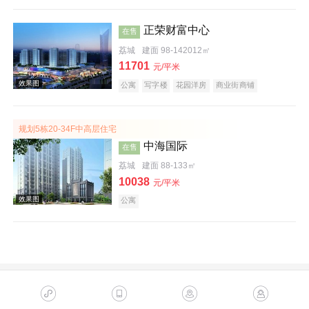
正荣财富中心
在售
效果图
荔城
建面 98-142012㎡
11701
元/平米
公寓
写字楼
花园洋房
商业街商铺
规划5栋20-34F中高层住宅
中海国际
在售
荔城
建面 88-133㎡
10038
元/平米
效果图
公寓
效果图