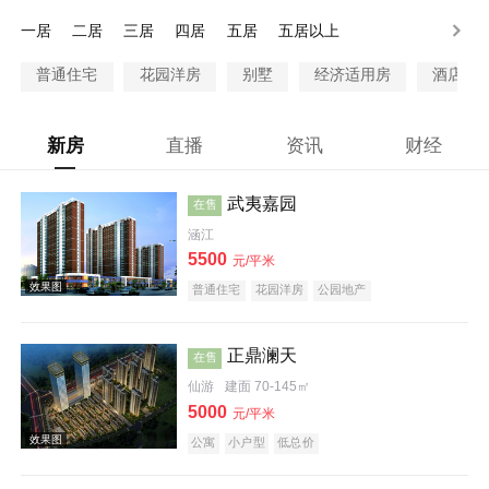
200万以上
一居
二居
三居
四居
五居
五居以上
普通住宅
花园洋房
别墅
经济适用房
酒店式
新房
直播
资讯
财经
武夷嘉园
在售
涵江
5500
元/平米
普通住宅
花园洋房
公园地产
正鼎澜天
在售
仙游
建面 70-145㎡
5000
元/平米
公寓
小户型
低总价