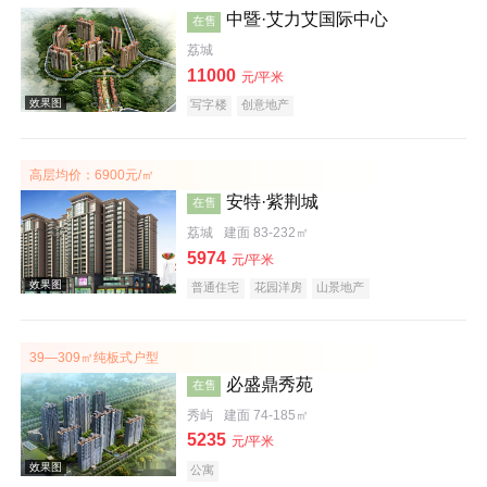
中暨·艾力艾国际中心
在售
荔城
效果图
11000
元/平米
写字楼
创意地产
高层均价：6900元/㎡
安特·紫荆城
在售
荔城
建面 83-232㎡
效果图
5974
元/平米
普通住宅
花园洋房
山景地产
39—309㎡纯板式户型
必盛鼎秀苑
在售
秀屿
建面 74-185㎡
效果图
5235
元/平米
公寓