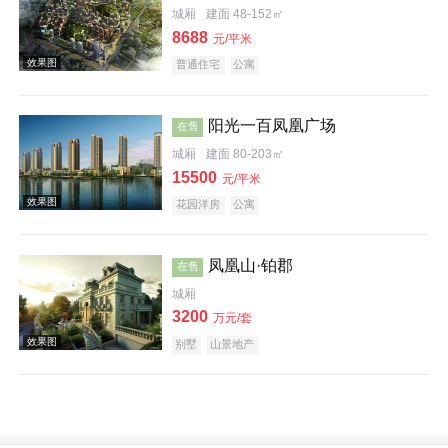
城厢
建面 48-152㎡
8688
元/平米
普通住宅
公寓
阳光一百凤凰广场
在售
效果图
城厢
建面 80-203㎡
15500
元/平米
花园洋房
公寓
凤凰山·铂郡
在售
城厢
效果图
3200
万元/套
别墅
山景地产