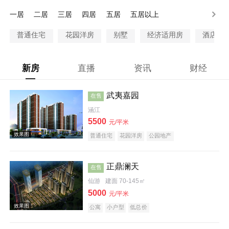
200万以上
一居
二居
三居
四居
五居
五居以上
普通住宅
花园洋房
别墅
经济适用房
酒店式
新房
直播
资讯
财经
武夷嘉园
在售
涵江
5500
元/平米
普通住宅
花园洋房
公园地产
正鼎澜天
在售
仙游
建面 70-145㎡
5000
元/平米
公寓
小户型
低总价