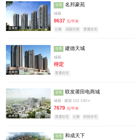
名邦豪苑
在售
城厢
9637
元/平米
效果图
公寓
花园洋房
普通住宅
建德天城
在售
城厢
待定
普通住宅
效果图
联发莆田电商城
在售
城厢
建面 101-140㎡
7679
元/平米
普通住宅
公寓
科技住宅
效果图
和成天下
在售