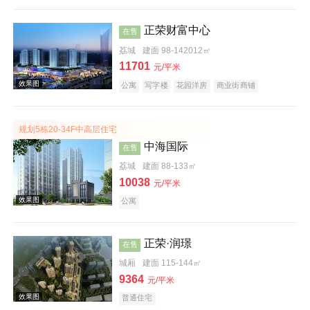
正荣财富中心
在售
效果图
荔城
建面 98-142012㎡
11701
元/平米
公寓
写字楼
花园洋房
商业街商铺
规划5栋20-34F中高层住宅
中海国际
在售
荔城
建面 88-133㎡
10038
元/平米
效果图
公寓
正荣·润璟
在售
城厢
建面 115-144㎡
9364
元/平米
普通住宅
效果图