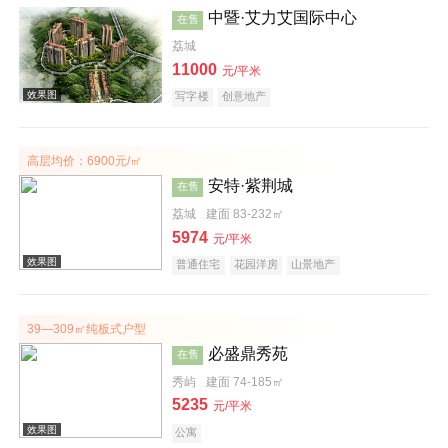
中暨·艾力艾国际中心
在售
荔城
效果图
11000
元/平米
写字楼
创意地产
高层均价：6900元/㎡
安特·紫荆城
在售
荔城
建面 83-232㎡
效果图
5974
元/平米
普通住宅
花园洋房
山景地产
39—309㎡纯板式户型
必盛鼎秀苑
在售
秀屿
建面 74-185㎡
效果图
5235
元/平米
公寓