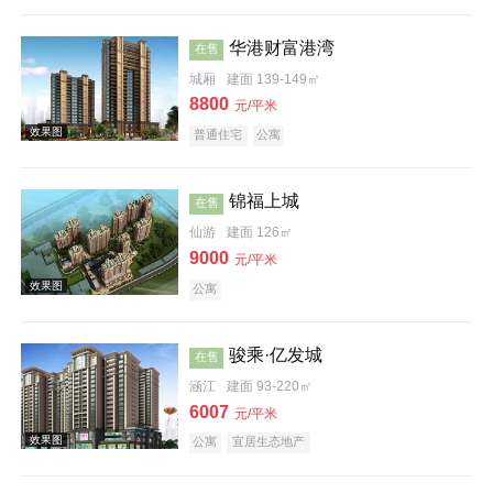
华港财富港湾
在售
城厢
建面 139-149㎡
8800
元/平米
普通住宅
公寓
效果图
锦福上城
在售
仙游
建面 126㎡
9000
元/平米
公寓
骏乘·亿发城
在售
涵江
建面 93-220㎡
效果图
6007
元/平米
公寓
宜居生态地产