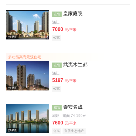
皇家庭院
在售
涵江
7000
元/平米
公寓
效果图
多功能高尚景观住宅
武夷木兰都
在售
涵江
5197
元/平米
公寓
效果图
泰安名成
在售
城厢
建面 74-199㎡
7600
元/平米
公寓
宜居生态地产